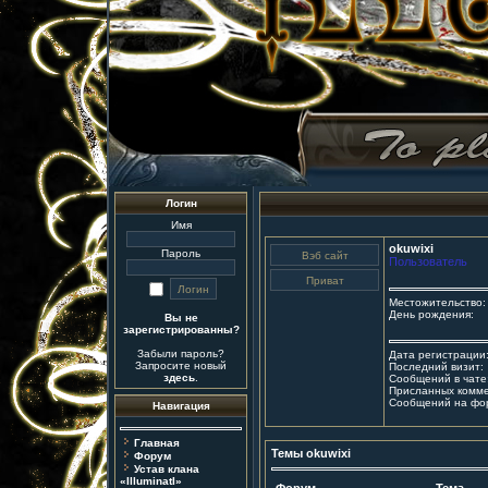
Логин
Имя
okuwixi
Пароль
Пользователь
Местожительство:
День рождения:
Вы не
зарегистрированны?
Забыли пароль?
Дата регистрации
Запросите новый
Последний визит:
здесь
.
Сообщений в чате
Присланных комме
Сообщений на фо
Навигация
Главная
Темы okuwixi
Форум
Устав клана
«IlluminatI»