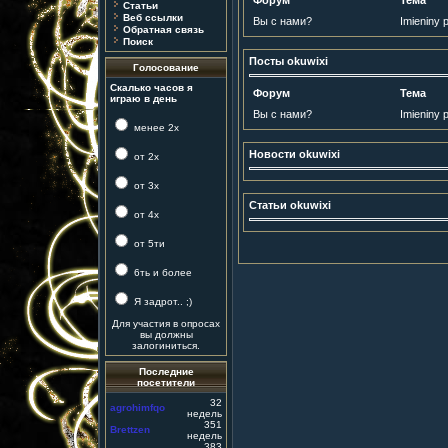
Форум
Тема
Статьи
Веб ссылки
Вы с нами?
Imieniny 
Обратная связь
Поиск
Посты okuwixi
Голосование
Скалько часов я
Форум
Тема
играю в день
Вы с нами?
Imieniny 
менее 2х
Новости okuwixi
от 2х
от 3х
Статьи okuwixi
от 4х
от 5ти
6ть и более
Я задрот.. ;)
Для участия в опросах
вы должны
залогиниться.
Последние
посетители
32
agrohimfqo
недель
351
Brettzen
недель
383