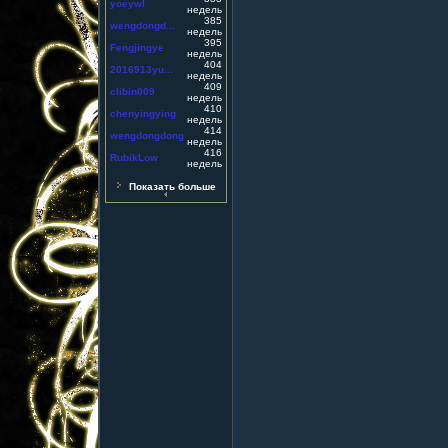
yoeywl
недель
385
wengdongd...
недель
395
Fengjingye
недель
404
2016913yu...
недель
409
clibin009
недель
410
chenyingying
недель
414
wengdongdong
недель
416
RubikLow
недель
Показать больше