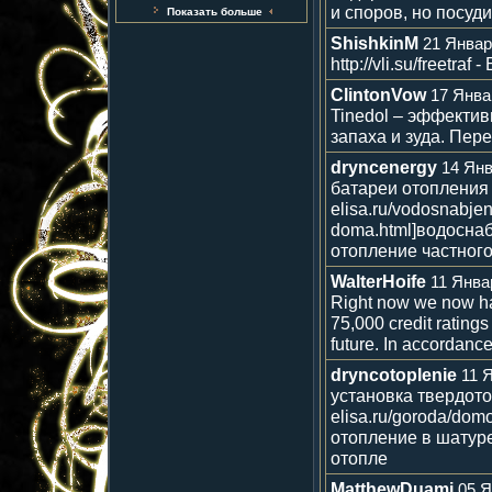
и споров, но посуди
Показать больше
ShishkinM
21 Январ
http://vli.su/freetr
ClintonVow
17 Янва
Tinedol – эффектив
запаха и зуда. Перейт
dryncenergy
14 Янв
батареи отопления д
elisa.ru/vodosnabje
doma.html]водоснаб
отопление частног
WalterHoife
11 Янва
Right now we now hav
75,000 credit rating
future. In accordanc
dryncotoplenie
11 
установка твердотоп
elisa.ru/goroda/dom
отопление в шатуре 
отопле
MatthewDuami
05 Я