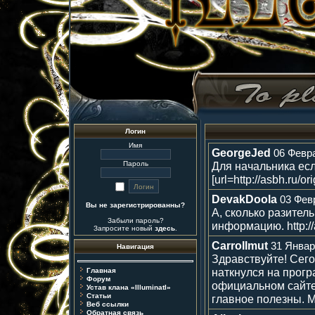
Логин
Имя
GeorgeJed
06 Февра
Пароль
Для начальника есл
[url=http://asbh.ru/o
DevakDoola
03 Фев
Вы не зарегистрированны?
А, сколько разител
Забыли пароль?
информацию. http://a
Запросите новый
здесь
.
Carrollmut
31 Январ
Навигация
Здравствуйте! Сег
наткнулся на прогр
Главная
Форум
официальном сайте
Устав клана «IlluminatI»
Статьи
главное полезны. 
Веб ссылки
Обратная связь