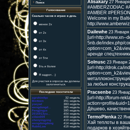
Alisakary
27 Января 
Поиск
#AMBERZODIAC #A
Голосование
#AMBER #PERSONALI
Скалько часов я играю в день
Welcome in my Balt
http://www.amberwiza
менее 2х
Dailewhe
23 Января 
от 2х
[url=http://www.xn--d
от 3х
5nb.de/index.php/co
option=com_k2&view
от 4х
аренде спецтехники
от 5ти
Solnusc
23 Января 2
6ть и более
[url=http://drok.ca/i
option=com_k2&view
Я задрот.. ;)
металлоконструкци
Для участия в опросах вы должны
за любые конструкци
залогиниться.
Pracsenbe
23 Январ
Последние посетители
[url=http://forum-r
agrohimfqo
32 недель
Brettzen
351 недель
action=profile&uid
yoeywl
383 недель
wengdongd...
385 недель
Дёшево, качественно
Fengjingye
395 недель
2016913yu...
404 недель
TermoPlenka
22 Янв
clibin009
409 недель
chenyingying
410 недель
Хай теплоты в ваши
wengdongdong
414 недель
RubikLow
416 недель
подарков в хозяйтв