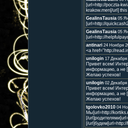
[url=http://poczta-
krakow.men[/url] this
GealinsTausia
05 Ян
[url=http://quickcas
GealinsTausia
05 Ян
[url=http://helpfulpa
antinari
24 Ноября 20
<a href="http://read.
unilogin
17 Декабря 
Привет всем! Инте
информацию, а не [ur
Желаю успехов!
unilogin
02 Декабря 
Привет всем! Инте
информацию, а не [ur
Желаю успехов!
tgolovko2010
04 Но
Мы[url=http://kortiks.r
[/url]родителями[url=
[/url]будем[url=http: