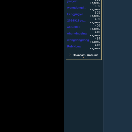
yoeywl
недель
385
wengdongd...
недель
395
Fengjingye
недель
405
2016913yu...
недель
409
clibin009
недель
410
chenyingying
недель
414
wengdongdong
недель
416
RubikLow
недель
Показать больше