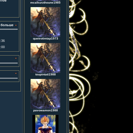
етов
mcalkurzthoune1985
 больше
quetrotimtap1973
:36
:00
toupintati1988
pavowamon1988