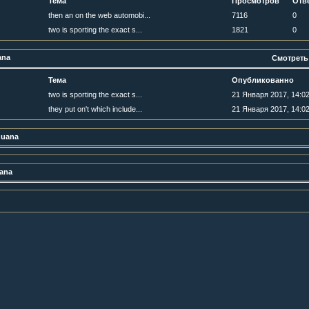
Тема
Просмотров
Отв
then an on the web automobi...
7116
0
two is sporting the exact s...
1821
0
ana
Смотреть
Тема
Опубликованно
two is sporting the exact s...
21 Января 2017, 14:02
they put on't which include...
21 Января 2017, 14:02
huana
ana