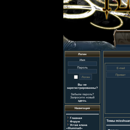
Логин
Имя
Пароль
Вы не
зарегистрированны?
Забыли пароль?
Запросите новый
здесь
.
Навигация
Главная
Темы misshua
Форум
Устав клана
«IlluminatI»