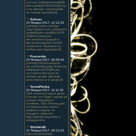
on=com_k2&view=itemlist&t
ask=user&id=2624124]Услуг
и по аренде спецтехники
по низким ценам[/url]
Solnusc
23 Января 2017, 12:12:20
[url=http://drok.ca/index
.php?option=com_k2&view=i
temlist&task=user&id=1079
31]Изготовление
металлоконструкций и
металлоизделий любой
сложности. Берёмся за
любые конструкции[/url]
Pracsenbe
23 Января 2017, 06:06:50
[url=http://forum-reklamo
we.eu/member.php?action=p
rofile&uid=10763]Резка
листового металла по
низким ценам. Дёшево,
качественно и в срок[/url]
TermoPlenka
22 Января 2017, 11:11:33
Хай теплоты в ваши дачи!
Считаю это будет одним из
лучших подарков в
хозяйтве. Про Пленка для
утепления окон много
мифов и споров, но
посудите сами вот
http://plenka.buyonline.s
u/images/she
ShishkinM
21 Января 2017, 00:12:00
http://vli.su/freetraf -