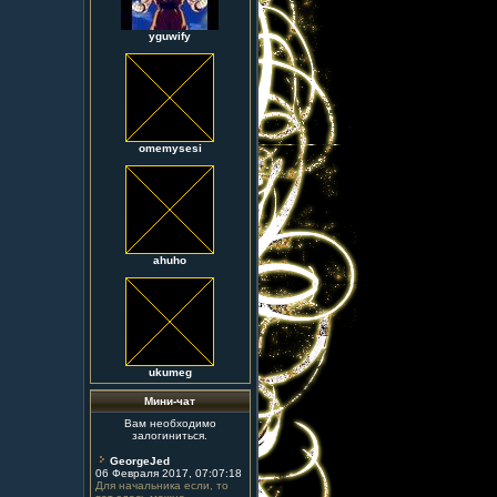
yguwify
omemysesi
ahuho
ukumeg
Мини-чат
Вам необходимо
залогиниться.
GeorgeJed
06 Февраля 2017, 07:07:18
Для начальника если, то