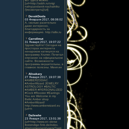
вот здесь можно
[url=http://asbh.ru/origi
nalnyj-podarok-nachalniku
/]посмотреть[/url]
DevakDoola
03 Февраля 2017, 08:08:02
А, сколько разительно
даже интересно,
благодарность за
информацию. http://allix.ru
Carrollmut
31 Января 2017, 19:07:22
Здравствуйте! Сегодня на
просторах интернета
ненароком наткнулся на
программу Xrumer. Почитал
описание на официальном
сайте. Возможности
программы внушительны, а
главное полезны. Меня ин
Alisakary
27 Января 2017, 19:07:38
#AMBERZODIAC
#AmberWizard JEWELRY
ASTROLOGY #BALTIC
#AMBER #PERSONALIZED
#Cock #Rooster #Earrings
You are Welcome in my
Baltic Amber shop
#AmberWizard!
http://www.amberwizard.eu
[url=h
Dailewhe
23 Января 2017, 13:01:38
[url=http://www.xn--derse
lbststndige-5nb.de/index.
php/component/users/?opti