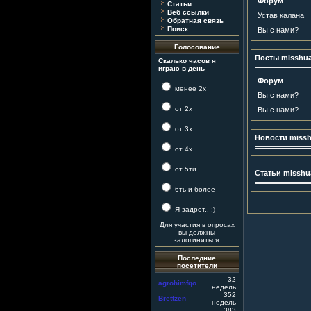
Форум
Статьи
Веб ссылки
Устав калана
Обратная связь
Поиск
Вы с нами?
Голосование
Посты misshu
Скалько часов я
играю в день
Форум
менее 2х
Вы с нами?
от 2х
Вы с нами?
от 3х
Новости miss
от 4х
от 5ти
Статьи misshu
6ть и более
Я задрот.. ;)
Для участия в опросах
вы должны
залогиниться.
Последние
посетители
32
agrohimfqo
недель
352
Brettzen
недель
383