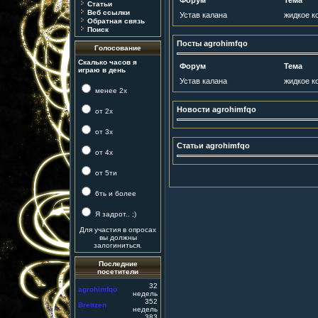
Форум
Тема
Статьи
Веб ссылки
Устав калана
жидкое к
Обратная связь
Поиск
Посты agrohimfqo
Голосование
Скалько часов я
Форум
Тема
играю в день
Устав калана
жидкое к
менее 2х
Новости agrohimfqo
от 2х
от 3х
Статьи agrohimfqo
от 4х
от 5ти
6ть и более
Я задрот.. ;)
Для участия в опросах
вы должны
залогиниться.
Последние
посетители
32
agrohimfqo
недель
352
Brettzen
недель
383