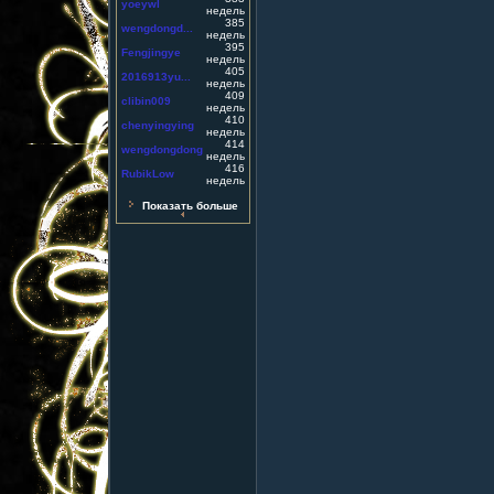
yoeywl
недель
385
wengdongd...
недель
395
Fengjingye
недель
405
2016913yu...
недель
409
clibin009
недель
410
chenyingying
недель
414
wengdongdong
недель
416
RubikLow
недель
Показать больше