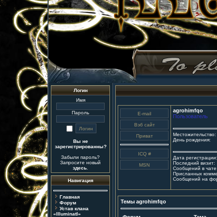
Логин
Имя
agrohimfqo
Пароль
Пользователь
Местожительство:
День рождения:
Вы не
зарегистрированны?
Забыли пароль?
Дата регистрации
Запросите новый
Последний визит:
здесь
.
Сообщений в чате
Присланных комме
Сообщений на фо
Навигация
Главная
Темы agrohimfqo
Форум
Устав клана
«IlluminatI»