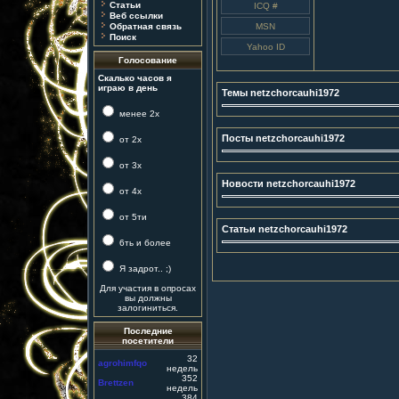
Статьи
Веб ссылки
Обратная связь
Поиск
Голосование
Скалько часов я
играю в день
Темы netzchorcauhi1972
менее 2х
Посты netzchorcauhi1972
от 2х
от 3х
Новости netzchorcauhi1972
от 4х
от 5ти
Статьи netzchorcauhi1972
6ть и более
Я задрот.. ;)
Для участия в опросах
вы должны
залогиниться.
Последние
посетители
32
agrohimfqo
недель
352
Brettzen
недель
384