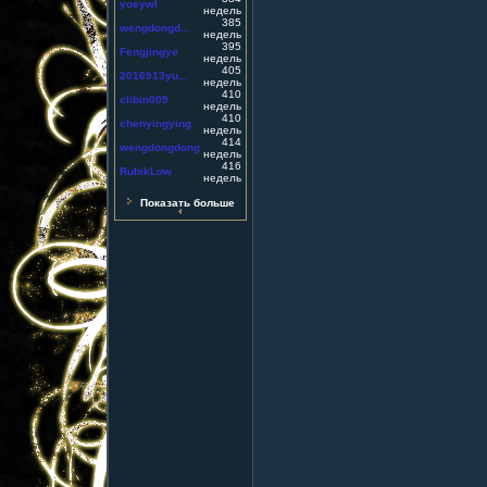
yoeywl
недель
385
wengdongd...
недель
395
Fengjingye
недель
405
2016913yu...
недель
410
clibin009
недель
410
chenyingying
недель
414
wengdongdong
недель
416
RubikLow
недель
Показать больше