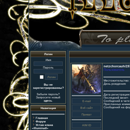
Логин
Имя
netzchorcauhi19
Пароль
Пользователь
Местожительство:
День рождения:
Вы не
зарегистрированны?
Забыли пароль?
Дата регистрации
Запросите новый
Последний визит:
здесь
.
Сообщений в чате
Присланных комме
Сообщений на фо
Навигация
Главная
Форум
Устав клана
«IlluminatI»