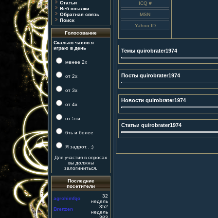
Статьи
Веб ссылки
Обратная связь
Поиск
Голосование
Скалько часов я
играю в день
Темы quirobrater1974
менее 2х
Посты quirobrater1974
от 2х
от 3х
Новости quirobrater1974
от 4х
от 5ти
Статьи quirobrater1974
6ть и более
Я задрот.. ;)
Для участия в опросах
вы должны
залогиниться.
Последние
посетители
32
agrohimfqo
недель
352
Brettzen
недель
383