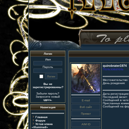
Логин
Имя
quirobrater1974
Пароль
Пользователь
Местожительство:
День рождения:
Вы не
зарегистрированны?
Забыли пароль?
Дата регистрации
Запросите новый
Последний визит:
здесь
.
Сообщений в чате
Присланных комме
Сообщений на фо
Навигация
Главная
Форум
Устав клана
«IlluminatI»