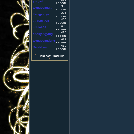
yoeywl
недель
385
wengdongd...
недель
395
Fengjingye
недель
405
2016913yu...
недель
409
clibin009
недель
410
chenyingying
недель
414
wengdongdong
недель
416
RubikLow
недель
Показать больше