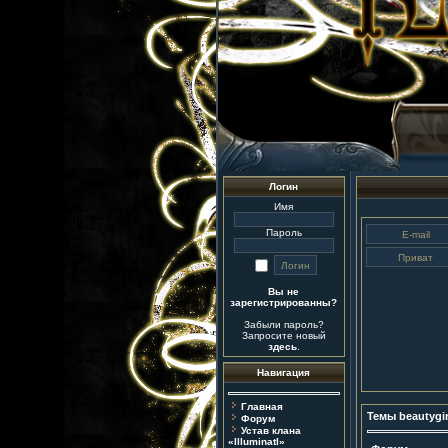
Логин
Имя
Пароль
Вы не
зарегистрированны?
Забыли пароль?
Запросите новый
здесь
.
Навигация
Главная
Темы beautygir
Форум
Устав клана
«IlluminatI»