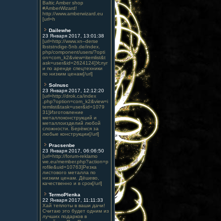
Baltic Amber shop
#AmberWizard!
http://www.amberwizard.eu
[url=h
Dailewhe
23 Января 2017, 13:01:38
[url=http://www.xn--derse
lbststndige-5nb.de/index.
php/component/users/?opti
on=com_k2&view=itemlist&t
ask=user&id=2624124]Услуг
и по аренде спецтехники
по низким ценам[/url]
Solnusc
23 Января 2017, 12:12:20
[url=http://drok.ca/index
.php?option=com_k2&view=i
temlist&task=user&id=1079
31]Изготовление
металлоконструкций и
металлоизделий любой
сложности. Берёмся за
любые конструкции[/url]
Pracsenbe
23 Января 2017, 06:06:50
[url=http://forum-reklamo
we.eu/member.php?action=p
rofile&uid=10763]Резка
листового металла по
низким ценам. Дёшево,
качественно и в срок[/url]
TermoPlenka
22 Января 2017, 11:11:33
Хай теплоты в ваши дачи!
Считаю это будет одним из
лучших подарков в