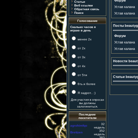
Форум
Статьи
Веб ссылки
Устав калана
Обратная связь
Поиск
Устав калана
Голосование
Посты beautygi
Скалько часов я
играю в день
Форум
менее 2х
Устав калана
от 2х
Устав калана
от 3х
Новости beauty
от 4х
от 5ти
Статьи beautyg
6ть и более
Я задрот.. ;)
Для участия в опросах
вы должны
залогиниться.
Последние
посетители
32
agrohimfqo
недель
352
Brettzen
недель
383