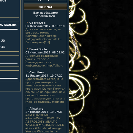
етов
Мини-чат
Вам необходимо
залогиниться.
GeorgeJed
ть больше
06 Февраля 2017, 07:07:18
Для начальника если, то
вот здесь можно
[url=http://asbh.ru/origi
nalnyj-podarok-nachalniku
:20
/]посмотреть[/url]
:44
DevakDoola
03 Февраля 2017, 08:08:02
А, сколько разительно
даже интересно,
благодарность за
информацию. http://allix.ru
Carrollmut
31 Января 2017, 19:07:22
Здравствуйте! Сегодня на
просторах интернета
ненароком наткнулся на
программу Xrumer. Почитал
описание на официальном
сайте. Возможности
программы внушительны, а
главное полезны. Меня ин
Alisakary
27 Января 2017, 19:07:38
#AMBERZODIAC
#AmberWizard JEWELRY
ASTROLOGY #BALTIC
#AMBER #PERSONALIZED
#Cock #Rooster #Earrings
You are Welcome in my