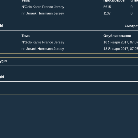
Тема
Просмотров
Отв
N'Golo Kante France Jersey
5615
0
nn Jerank Herrmann Jersey
1137
0
rl
Смотре
Тема
Опубликованно
N'Golo Kante France Jersey
18 Января 2017, 07:07
nn Jerank Herrmann Jersey
18 Января 2017, 07:07
girl
irl