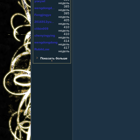
yoeywl
недель
385
wengdongd...
недель
395
Fengjingye
недель
405
2016913yu...
недель
410
clibin009
недель
410
chenyingying
недель
414
wengdongdong
недель
417
RubikLow
недель
Показать больше