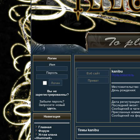
Логин
Имя
kanibu
Пароль
Пользователь
Местожительство:
День рождения:
Вы не
зарегистрированны?
Забыли пароль?
Дата регистрации
Запросите новый
Последний визит:
здесь
.
Сообщений в чате
Присланных комме
Сообщений на фо
Навигация
Главная
Темы kanibu
Форум
Устав клана
«IlluminatI»