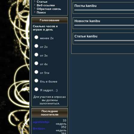
Статьи
Веб ссылки
Посты kanibu
Обратная связь
Поиск
Голосование
Новости kanibu
Скалько часов я
играю в день
Статьи kanibu
менее 2х
от 2х
от 3х
от 4х
от 5ти
6ть и более
Я задрот.. ;)
Для участия в опросах
вы должны
залогиниться.
Последние
посетители
33
agrohimfqo
недель
352
Brettzen
недель
384